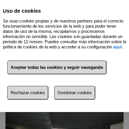
Select Language
▼
Uso de cookies
Se usan cookies propias y de nuestros partners para el correcto
funcionamiento de los servicios de la web y para poder tener
datos de uso de la misma, recopilamos y procesamos
información no sensible. Las cookies son guardadas durante un
periodo de 12 meses. Puedes consultar más información sobre la
1
Inmuebles
Barrio de Salamanca
política de cookies de la web y acceder a su configuración
aquí
.
(Madrid)
Aceptar todas las cookies y seguir navegando
Lista
Mapa
Filtros
más reciente
Rechazar cookies
Gestionar cookies
más reciente
Menos reciente
Baratos
Caros