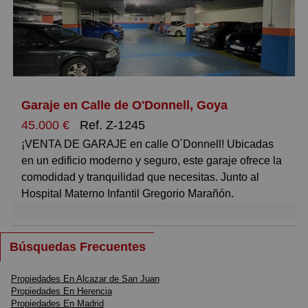
Pequeños
Grandes
Garaje en Calle de O'Donnell, Goya
45.000 €
Ref. Z-1245
¡VENTA DE GARAJE en calle O´Donnell! Ubicadas
en un edificio moderno y seguro, este garaje ofrece la
comodidad y tranquilidad que necesitas. Junto al
Hospital Materno Infantil Gregorio Marañón.
Con acceso fácil y rápido, perfectas para coches
grandes y medianos. Olvídate de dar vueltas
Búsquedas Frecuentes
interminables por el centro buscando aparcamiento;
aquí tendrás tu espacio garantizado.
Propiedades En Alcazar de San Juan
Propiedades En Herencia
Propiedades En Madrid